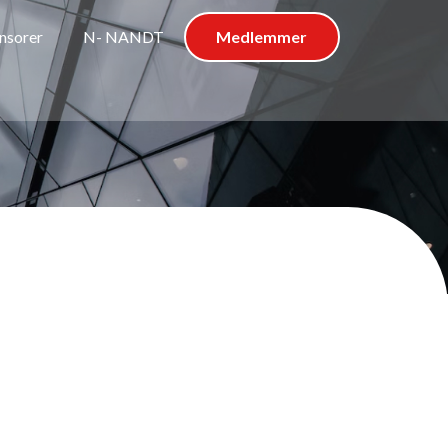
nsorer
N- NANDT
Medlemmer