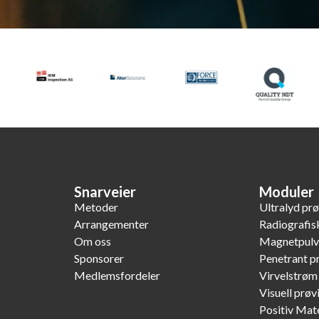
Snarveier
Moduler
Metoder
Ultralyd pr
Arrangementer
Radiografis
Om oss
Magnetpulv
Sponsorer
Penetrant p
Medlemsfordeler
Virvelstrøm
Visuell prøv
Positiv Mate