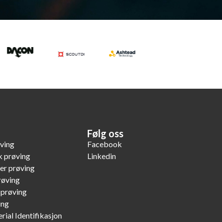
Følg oss
øving
Facebook
k prøving
Linkedin
er prøving
røving
 prøving
ing
rial Identifikasjon