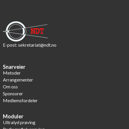
E-post:
sekretariat@ndt.no
Snarveier
Metoder
Arrangementer
Om oss
Sponsorer
Medlemsfordeler
Moduler
Ultralyd prøving