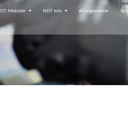
DT-Metoder
NDT Info
Arrangementer
Spo