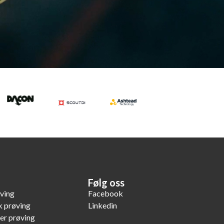
Følg oss
øving
Facebook
k prøving
Linkedin
er prøving