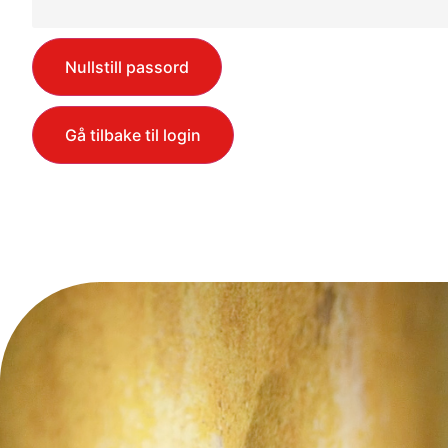
Nullstill passord
Gå tilbake til login