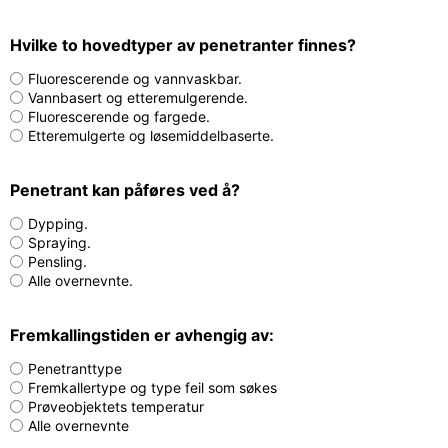
Hvilke to hovedtyper av penetranter finnes?
Fluorescerende og vannvaskbar.
Vannbasert og etteremulgerende.
Fluorescerende og fargede.
Etteremulgerte og løsemiddelbaserte.
Penetrant kan påføres ved å?
Dypping.
Spraying.
Pensling.
Alle overnevnte.
Fremkallingstiden er avhengig av:
Penetranttype
Fremkallertype og type feil som søkes
Prøveobjektets temperatur
Alle overnevnte